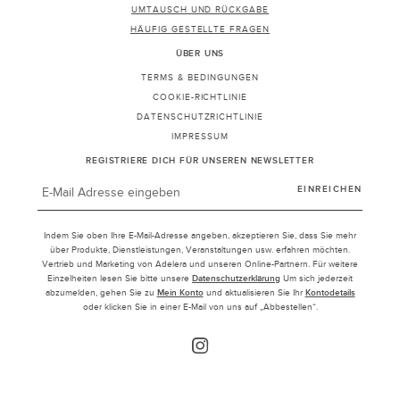
UMTAUSCH UND RÜCKGABE
HÄUFIG GESTELLTE FRAGEN
ÜBER UNS
TERMS & BEDINGUNGEN
COOKIE-RICHTLINIE
DATENSCHUTZRICHTLINIE
IMPRESSUM
REGISTRIERE DICH FÜR UNSEREN NEWSLETTER
E-
MAIL-
EINREICHEN
ADRESSE
Indem Sie oben Ihre E-Mail-Adresse angeben, akzeptieren Sie, dass Sie mehr
über Produkte, Dienstleistungen, Veranstaltungen usw. erfahren möchten.
Vertrieb und Marketing von Adelera und unseren Online-Partnern. Für weitere
Einzelheiten lesen Sie bitte unsere
Datenschutzerklärung
Um sich jederzeit
abzumelden, gehen Sie zu
Mein Konto
und aktualisieren Sie Ihr
Kontodetails
oder klicken Sie in einer E-Mail von uns auf „Abbestellen“.
Instagram